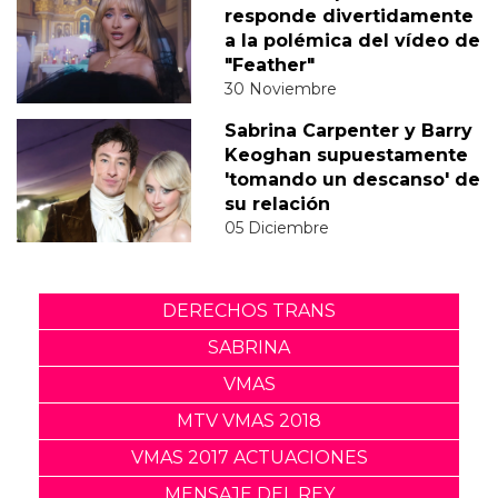
responde divertidamente
a la polémica del vídeo de
"Feather"
30 Noviembre
Sabrina Carpenter y Barry
Keoghan supuestamente
'tomando un descanso' de
su relación
05 Diciembre
DERECHOS TRANS
SABRINA
VMAS
MTV VMAS 2018
VMAS 2017 ACTUACIONES
MENSAJE DEL REY