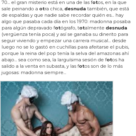
70... el gran misterio está en una de las f
ot
os, en la que
sale peinando a
ot
ra chica,
desnuda
también, que está
de espaldas y que nadie sabe recordar quién es... hay
algo que pasaba cada día en los 1970: madonna posaba
para algún depravado f
ot
ógrafo, t
ot
almente
desnuda
(vergüenza tenía poca) y así se ganaba su dinerito para
seguir viviendo y empezar una carrera musical... desde
luego no se lo gastó en cuchillas para afeitarse el pubis,
porque la reina del pop tenía la selva del amazonas ahí
abajo... sea como sea, la larguísima sesión de f
ot
os ha
salido a la venta en subasta, y las f
ot
os son de lo más
jugosas: madonna siempre...