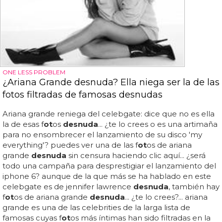
ONE LESS PROBLEM
¿Ariana Grande desnuda? Ella niega ser la de las
fotos filtradas de famosas desnudas
Ariana grande reniega del celebgate: dice que no es ella
la de esas f
ot
os
desnuda
... ¿te lo crees o es una artimaña
para no ensombrecer el lanzamiento de su disco 'my
everything'? puedes ver una de las f
ot
os de ariana
grande
desnuda
sin censura haciendo clic aquí... ¿será
todo una campaña para desprestigiar el lanzamiento del
iphone 6? aunque de la que más se ha hablado en este
celebgate es de jennifer lawrence
desnuda
, también hay
f
ot
os de ariana grande
desnuda
... ¿te lo crees?... ariana
grande es una de las celebrities de la larga lista de
famosas cuyas f
ot
os más íntimas han sido filtradas en la