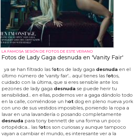
LA FAMOSA SESIÓN DE FOTOS DE ESTE VERANO
Fotos de Lady Gaga desnuda en 'Vanity Fair'
ya se han filtrado las f
ot
os de lady gaga
desnuda
en el
último número de 'vanity fair'... aquí tienes las f
ot
os,
cuidado con la última, que si eres sensible ante los
pezones de lady gaga
desnuda
se puede herir tu
sensibilidad... en ellas, podemos ver a gaga dándolo todo
en la calle, comiéndose un h
ot
dog en pleno nueva york
con uno de sus vestidos imposibles, poniendo la ropa a
lavar en una lavandería o posando completamente
desnuda
para tony bennett de una forma un poco
ortopédica... las f
ot
os son curiosas y aunque tampoco
vayan a cambiar el mundo, es interesante ver a la