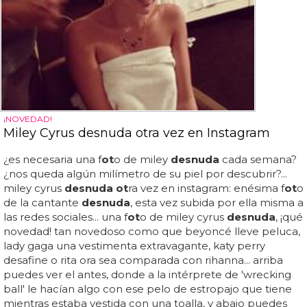
¡NOVEDAD!
Miley Cyrus desnuda otra vez en Instagram
¿es necesaria una f
ot
o de miley
desnuda
cada semana?
¿nos queda algún milímetro de su piel por descubrir?...
miley cyrus
desnuda ot
ra vez en instagram: enésima f
ot
o
de la cantante
desnuda
, esta vez subida por ella misma a
las redes sociales... una f
ot
o de miley cyrus
desnuda
, ¡qué
novedad! tan novedoso como que beyoncé lleve peluca,
lady gaga una vestimenta extravagante, katy perry
desafine o rita ora sea comparada con rihanna... arriba
puedes ver el antes, donde a la intérprete de 'wrecking
ball' le hacían algo con ese pelo de estropajo que tiene
mientras estaba vestida con una toalla, y abajo puedes