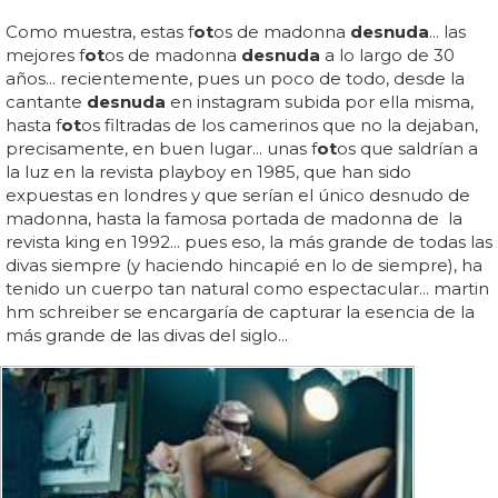
Como muestra, estas f
ot
os de madonna
desnuda
... las
mejores f
ot
os de madonna
desnuda
a lo largo de 30
años... recientemente, pues un poco de todo, desde la
cantante
desnuda
en instagram subida por ella misma,
hasta f
ot
os filtradas de los camerinos que no la dejaban,
precisamente, en buen lugar... unas f
ot
os que saldrían a
la luz en la revista playboy en 1985, que han sido
expuestas en londres y que serían el único desnudo de
madonna, hasta la famosa portada de madonna de la
revista king en 1992... pues eso, la más grande de todas las
divas siempre (y haciendo hincapié en lo de siempre), ha
tenido un cuerpo tan natural como espectacular... martin
hm schreiber se encargaría de capturar la esencia de la
más grande de las divas del siglo...