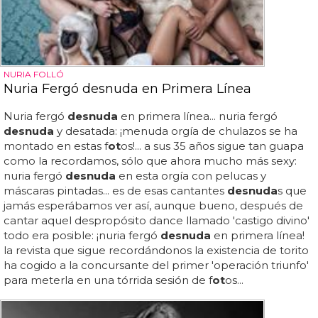
NURIA FOLLÓ
Nuria Fergó desnuda en Primera Línea
Nuria fergó
desnuda
en primera línea... nuria fergó
desnuda
y desatada: ¡menuda orgía de chulazos se ha
montado en estas f
ot
os!... a sus 35 años sigue tan guapa
como la recordamos, sólo que ahora mucho más sexy:
nuria fergó
desnuda
en esta orgía con pelucas y
máscaras pintadas... es de esas cantantes
desnuda
s que
jamás esperábamos ver así, aunque bueno, después de
cantar aquel despropósito dance llamado 'castigo divino'
todo era posible: ¡nuria fergó
desnuda
en primera línea!
la revista que sigue recordándonos la existencia de torito
ha cogido a la concursante del primer 'operación triunfo'
para meterla en una tórrida sesión de f
ot
os...