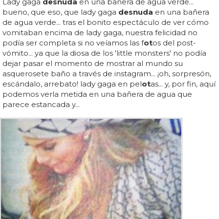
Lady gaga
desnuda
en una bañera de agua verde...
bueno, que eso, que lady gaga
desnuda
en una bañera
de agua verde... tras el bonito espectáculo de ver cómo
vomitaban encima de lady gaga, nuestra felicidad no
podía ser completa si no veíamos las f
ot
os del post-
vómito... ya que la diosa de los 'little monsters' no podía
dejar pasar el momento de mostrar al mundo su
asquerosete baño a través de instagram... ¡oh, sorpresón,
escándalo, arrebato! lady gaga en pel
ot
as... y, por fin, aquí
podemos verla metida en una bañera de agua que
parece estancada y...