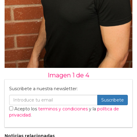
Imagen 1 de
4
Suscribete a nuestra newsletter:
Suscribete
Acepto los
terminos y condiciones
y la
política de
privacidad
.
Noticias relacionadas