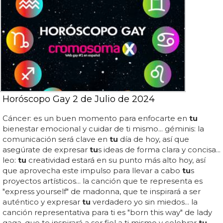
Horóscopo Gay 2 de Julio de 2024
Cáncer: es un buen momento para enfocarte en
tu
bienestar emocional y cuidar de ti mismo... géminis: la
comunicación será clave en
tu
día de hoy, así que
asegúrate de expresar
tu
s ideas de forma clara y concisa...
leo:
tu
creatividad estará en su punto más alto hoy, así
que aprovecha este impulso para llevar a cabo
tu
s
proyectos artísticos... la canción que te representa es
"express yourself" de madonna, que te inspirará a ser
auténtico y expresar
tu
verdadero yo sin miedos... la
canción representativa para ti es "born this way" de lady
gaga, que te inspirará a ser fiel a ti mismo y celebrar
tu