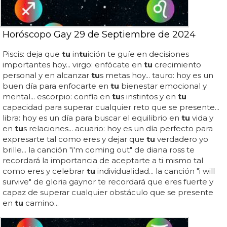
Horóscopo Gay 29 de Septiembre de 2024
Piscis: deja que
tu
in
tu
ición te guíe en decisiones
importantes hoy... virgo: enfócate en
tu
crecimiento
personal y en alcanzar
tu
s metas hoy... tauro: hoy es un
buen día para enfocarte en
tu
bienestar emocional y
mental... escorpio: confía en
tu
s instintos y en
tu
capacidad para superar cualquier reto que se presente...
libra: hoy es un día para buscar el equilibrio en
tu
vida y
en
tu
s relaciones... acuario: hoy es un día perfecto para
expresarte tal como eres y dejar que
tu
verdadero yo
brille... la canción "i'm coming out" de diana ross te
recordará la importancia de aceptarte a ti mismo tal
como eres y celebrar
tu
individualidad... la canción "i will
survive" de gloria gaynor te recordará que eres fuerte y
capaz de superar cualquier obstáculo que se presente
en
tu
camino...