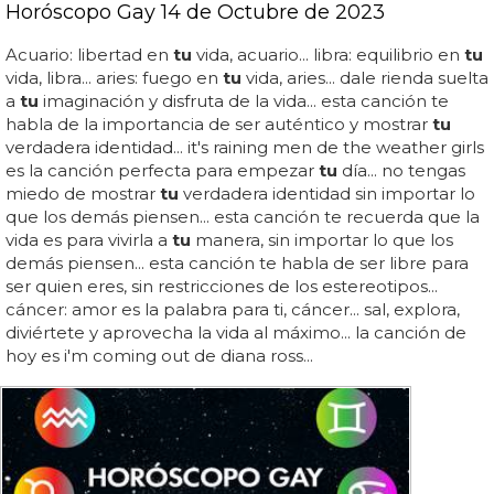
Horóscopo Gay 14 de Octubre de 2023
Acuario: libertad en
tu
vida, acuario... libra: equilibrio en
tu
vida, libra... aries: fuego en
tu
vida, aries... dale rienda suelta
a
tu
imaginación y disfruta de la vida... esta canción te
habla de la importancia de ser auténtico y mostrar
tu
verdadera identidad... it's raining men de the weather girls
es la canción perfecta para empezar
tu
día... no tengas
miedo de mostrar
tu
verdadera identidad sin importar lo
que los demás piensen... esta canción te recuerda que la
vida es para vivirla a
tu
manera, sin importar lo que los
demás piensen... esta canción te habla de ser libre para
ser quien eres, sin restricciones de los estereotipos...
cáncer: amor es la palabra para ti, cáncer... sal, explora,
diviértete y aprovecha la vida al máximo... la canción de
hoy es i'm coming out de diana ross...