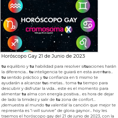
Horóscopo Gay 21 de Junio de 2023
tu
equilibrio y
tu
habilidad para resolver si
tu
aciones harán
la diferencia...
tu
inteligencia te guiará en esta aven
tu
ra...
tu
sentido práctico y
tu
confianza en ti mismo te
ayudarán a alcanzar
tu
s metas... toma
tu
tiempo para
descubrir y disfrutar la vida... este es el momento para
alimentar
tu
alma con energía positiva... es hora de dejar
de lado la timidez y salir de
tu
zona de confort...
¡demuestra al mundo
tu
valentía! la canción que mejor te
representa es “i will survive” de gloria gaynor... hoy les
traemos el horóscopo gay del 21 de junio de 2023, con la