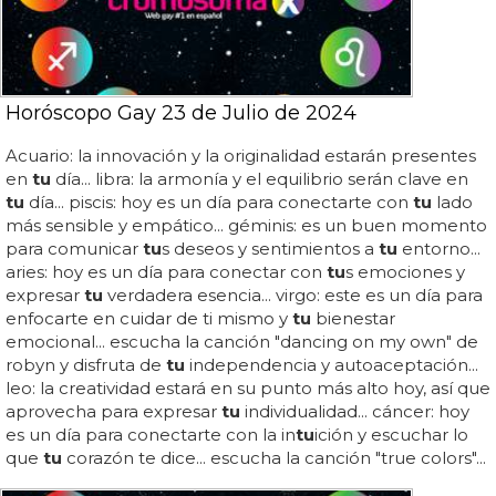
Horóscopo Gay 23 de Julio de 2024
Acuario: la innovación y la originalidad estarán presentes
en
tu
día... libra: la armonía y el equilibrio serán clave en
tu
día... piscis: hoy es un día para conectarte con
tu
lado
más sensible y empático... géminis: es un buen momento
para comunicar
tu
s deseos y sentimientos a
tu
entorno...
aries: hoy es un día para conectar con
tu
s emociones y
expresar
tu
verdadera esencia... virgo: este es un día para
enfocarte en cuidar de ti mismo y
tu
bienestar
emocional... escucha la canción "dancing on my own" de
robyn y disfruta de
tu
independencia y autoaceptación...
leo: la creatividad estará en su punto más alto hoy, así que
aprovecha para expresar
tu
individualidad... cáncer: hoy
es un día para conectarte con la in
tu
ición y escuchar lo
que
tu
corazón te dice... escucha la canción "true colors"...