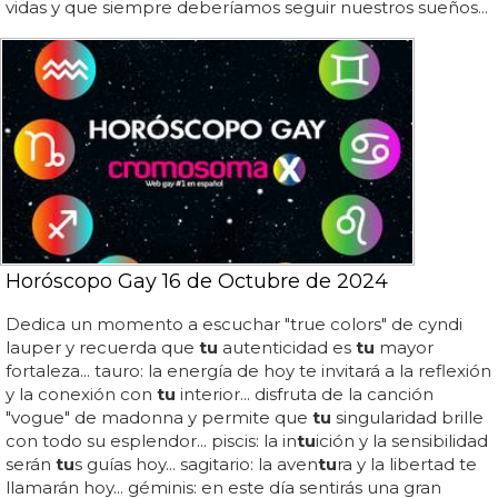
vidas y que siempre deberíamos seguir nuestros sueños...
Horóscopo Gay 16 de Octubre de 2024
Dedica un momento a escuchar "true colors" de cyndi
lauper y recuerda que
tu
autenticidad es
tu
mayor
fortaleza... tauro: la energía de hoy te invitará a la reflexión
y la conexión con
tu
interior... disfruta de la canción
"vogue" de madonna y permite que
tu
singularidad brille
con todo su esplendor... piscis: la in
tu
ición y la sensibilidad
serán
tu
s guías hoy... sagitario: la aven
tu
ra y la libertad te
llamarán hoy... géminis: en este día sentirás una gran