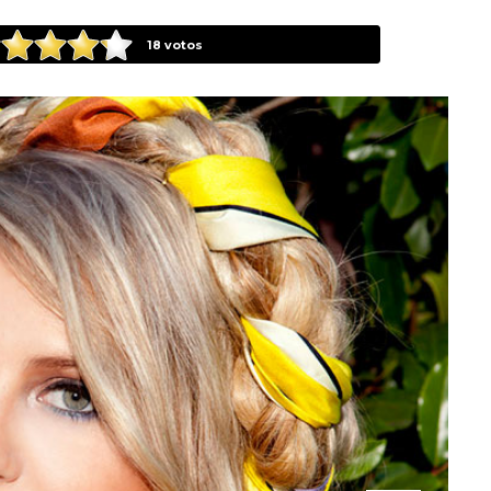
18
votos