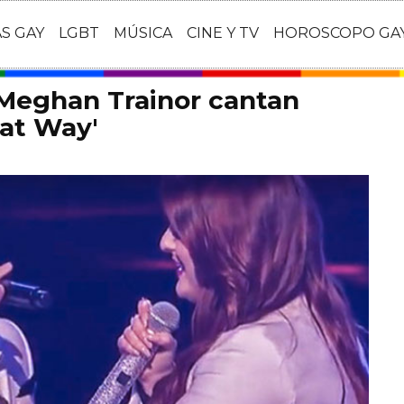
AS GAY
LGBT
MÚSICA
CINE Y TV
HOROSCOPO GA
 Meghan Trainor cantan
hat Way'