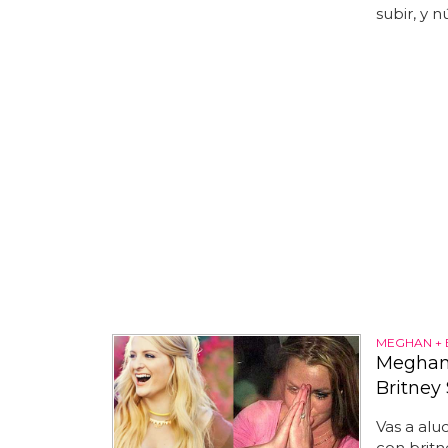
subir, y 
MEGHAN + 
Meghan 
Britney
Vas a alu
con britn