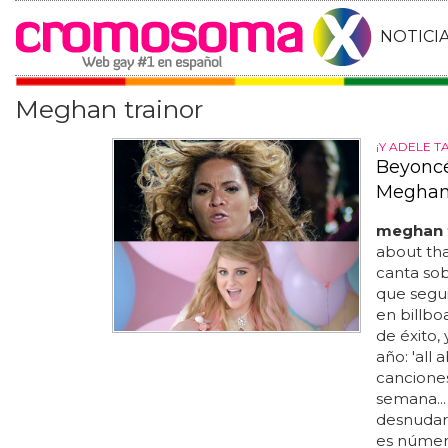
NOTICI
Meghan trainor
¡Y ADELE T
Beyoncé 
Meghan 
meghan t
about that
canta sob
que segui
en billbo
de éxito,
año: 'all
canciones
semana...
desnudars
es número