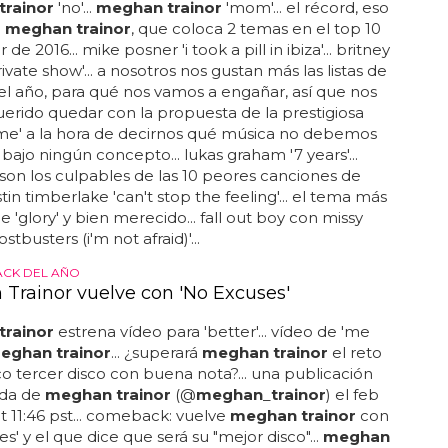
rainor
'no'...
meghan trainor
'mom'... el récord, eso
a
meghan trainor
, que coloca 2 temas en el top 10
 de 2016... mike posner 'i took a pill in ibiza'... britney
ivate show'... a nosotros nos gustan más las listas de
el año, para qué nos vamos a engañar, así que nos
rido quedar con la propuesta de la prestigiosa
time' a la hora de decirnos qué música no debemos
bajo ningún concepto... lukas graham '7 years'...
son los culpables de las 10 peores canciones de
ustin timberlake 'can't stop the feeling'... el tema más
de 'glory' y bien merecido... fall out boy con missy
ostbusters (i'm not afraid)'...
CK DEL AÑO
Trainor vuelve con 'No Excuses'
rainor
estrena vídeo para 'better'... vídeo de 'me
eghan trainor
... ¿superará
meghan trainor
el reto
ico tercer disco con buena nota?... una publicación
da de
meghan trainor
(@
meghan
_
trainor
) el feb
at 11:46 pst... comeback: vuelve
meghan trainor
con
s' y el que dice que será su "mejor disco"...
meghan