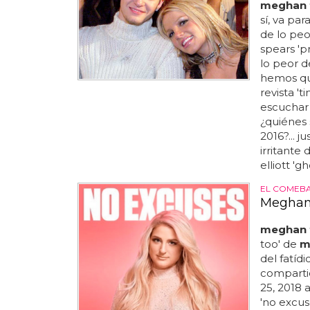
meghan t
sí, va par
de lo peor
spears 'pr
lo peor d
hemos que
revista '
escuchar 
¿quiénes 
2016?... j
irritante 
elliott 'gh
EL COMEBA
Meghan 
meghan t
too' de
m
del fatíd
comparti
25, 2018 
'no excuse