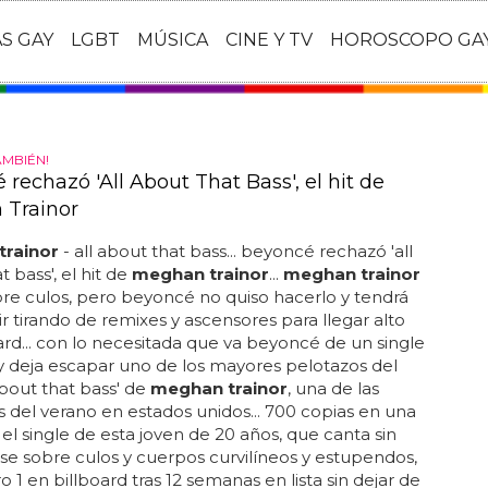
AS GAY
LGBT
MÚSICA
CINE Y TV
HOROSCOPO GA
AMBIÉN!
rechazó 'All About That Bass', el hit de
Trainor
rainor
- all about that bass... beyoncé rechazó 'all
 bass', el hit de
meghan trainor
...
meghan trainor
re culos, pero beyoncé no quiso hacerlo y tendrá
r tirando de remixes y ascensores para llegar alto
ard... con lo necesitada que va beyoncé de un single
 y deja escapar uno de los mayores pelotazos del
 about that bass' de
meghan trainor
, una de las
 del verano en estados unidos... 700 copias en una
 el single de esta joven de 20 años, que canta sin
e sobre culos y cuerpos curvilíneos y estupendos,
 1 en billboard tras 12 semanas en lista sin dejar de