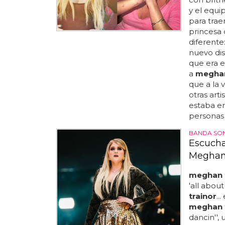
y el equi
para trae
princesa 
diferente
nuevo dis
que era e
a
meghan
que a la 
otras arti
estaba en
personas 
BANDA SON
Escucha
Meghan 
meghan t
'all abou
trainor
..
meghan t
dancin'',