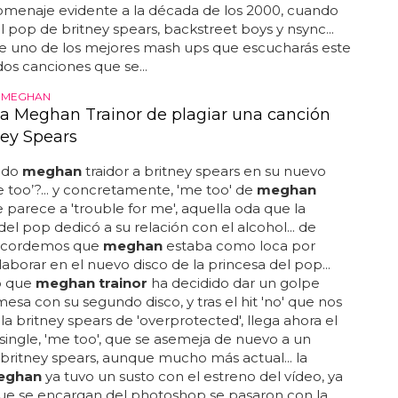
omenaje evidente a la década de los 2000, cuando
el pop de britney spears, backstreet boys y nsync...
de uno de los mejores mash ups que escucharás este
os canciones que se...
S MEGHAN
a Meghan Trainor de plagiar una canción
ney Spears
ado
meghan
traidor a britney spears en su nuevo
e too’?... y concretamente, 'me too' de
meghan
 parece a 'trouble for me', aquella oda que la
del pop dedicó a su relación con el alcohol... de
ecordemos que
meghan
estaba como loca por
aborar en el nuevo disco de la princesa del pop...
o que
meghan trainor
ha decidido dar un golpe
mesa con su segundo disco, y tras el hit 'no' que nos
la britney spears de 'overprotected', llega ahora el
ingle, 'me too', que se asemeja de nuevo a un
 britney spears, aunque mucho más actual... la
eghan
ya tuvo un susto con el estreno del vídeo, ya
que se encargan del photoshop se pasaron con la