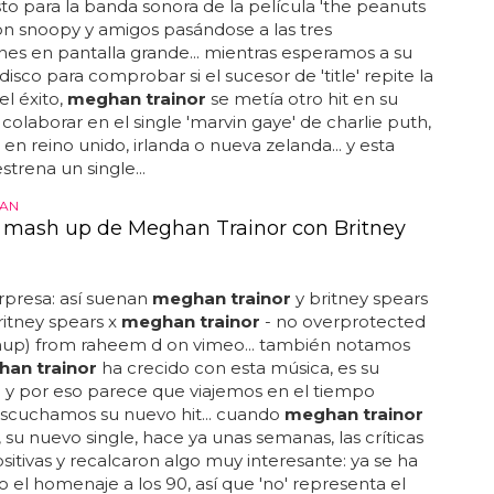
 para la banda sonora de la película 'the peanuts
on snoopy y amigos pasándose a las tres
es en pantalla grande... mientras esperamos a su
isco para comprobar si el sucesor de 'title' repite la
el éxito,
meghan trainor
se metía otro hit en su
l colaborar en el single 'marvin gaye' de charlie puth,
en reino unido, irlanda o nueva zelanda... y esta
trena un single...
HAN
l mash up de Meghan Trainor con Britney
rpresa: así suenan
meghan trainor
y britney spears
britney spears x
meghan trainor
- no overprotected
shup) from raheem d on vimeo... también notamos
an trainor
ha crecido con esta música, es su
a y por eso parece que viajemos en el tiempo
scuchamos su nuevo hit... cuando
meghan trainor
', su nuevo single, hace ya unas semanas, las críticas
sitivas y recalcaron algo muy interesante: ya se ha
 el homenaje a los 90, así que 'no' representa el