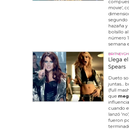
compuesto
movie', c
dimension
segundo d
hazaña y 
bolsillo a
número 1 
semana es
BRITNEYG
Llega e
Spears
Dueto so
juntas... 
(full ma
que
megh
influenci
cuando e
lanzó 'no
fueron po
terminado