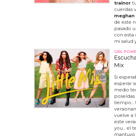
trainor
tu
cuerdas v
meghan t
de este 
pasado u
con esta 
mi salud y
GIRL POW
Escucha 
Mix
Si espera
esperar s
medio te
poseídas 
tiempo...
versionan
vuelve a 
este veran
you... el
mantuvo 