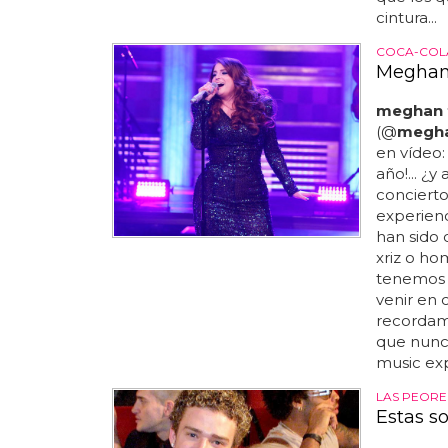
cintura...
COCA-COLA
Meghan 
meghan t
(@
megh
en vídeo:
año!... ¿
conciert
experienc
han sido 
xriz o ho
tenemos 
venir en 
recordamo
que nunca
music exp
LAS PEORE
Estas s