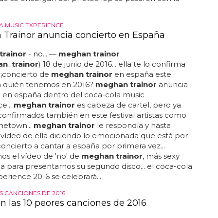
 MUSIC EXPERIENCE
Trainor anuncia concierto en España
rainor
- no... —
meghan trainor
an
_
trainor
) 18 de junio de 2016... ella te lo confirma
 ¡concierto de
meghan trainor
en españa este
y a quién tenemos en 2016?
meghan trainor
anuncia
o en españa dentro del coca-cola music
e...
meghan trainor
es cabeza de cartel, pero ya
confirmados también en este festival artistas como
metown...
meghan trainor
le respondía y hasta
vídeo de ella diciendo lo emocionada que está por
concierto a cantar a españa por primera vez...
s el vídeo de 'no' de
meghan trainor
, más sexy
 para presentarnos su segundo disco... el coca-cola
erience 2016 se celebrará...
S CANCIONES DE 2016
on las 10 peores canciones de 2016