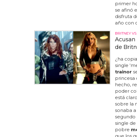
primer h
se afinó 
disfruta 
año con d
BRITNEY V
Acusan 
de Brit
¿ha copi
single ‘m
trainor
se
princesa 
hecho, r
poder col
está clar
sobre la 
sonaba a 
segundo s
single de
pobre
m
que los 