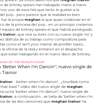
po de britney spears han trabajado mano a mano
rnos uno de esos hits que tanto le gustan a la
del pop... pero parece que la realidad es bien
: fue la propia
meghan
la que quiso colaborar en el
co de la princesa del pop... en un principio creíamos
l equipo de britney spears el que habría perseguido
 trainor
, que vive su éxito con su nuevo single 'no' y
vez disfruta de su trabajo como compositora para
stas como el 'ain't your mama' de jennifer lopez...
 la oficina de la reid y entraron en el despacho
que están trabajando en el nuevo disco de britney...
ORA DE 'THE PEANUTS MOVIE'
 'Better When I'm Dancin'', nuevo single de
Trainor
rainor
- better when i'm dancin'... ¿triunfará como
t that bass'? vídeo del nuevo single de
meghan
. escucha 'better when i'm dancin'', nuevo single de
rainor
, a continuación... se trata de 'better when i'm
 una de las dos canciones que
meghan trainor
ha