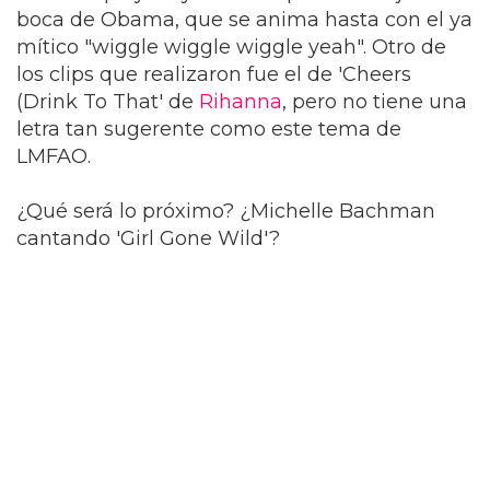
boca de Obama, que se anima hasta con el ya
mítico "wiggle wiggle wiggle yeah". Otro de
los clips que realizaron fue el de 'Cheers
(Drink To That' de
Rihanna
, pero no tiene una
letra tan sugerente como este tema de
LMFAO.
¿Qué será lo próximo? ¿Michelle Bachman
cantando 'Girl Gone Wild'?