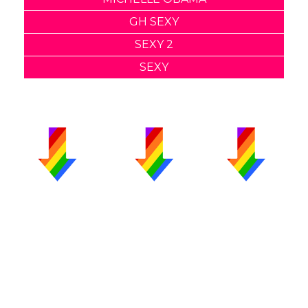
GH SEXY
SEXY 2
SEXY