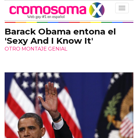
Toggle
navigat
Barack Obama entona el
'Sexy And I Know It'
OTRO MONTAJE GENIAL