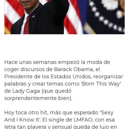
Hace unas semanas empezó la moda de
coger discursos de Barack Obama, el
Presidente de los Estados Unidos, reorganizar
palabras y crear temas como 'Born This Way'
de Lady Gaga (que quedó
sorprendentemente bien).
Hoy toca otro hit, más que esperado: 'Sexy
And I Know It'. El single de LMFAO, con esa
letra tan playera y sensual queda de lujo en