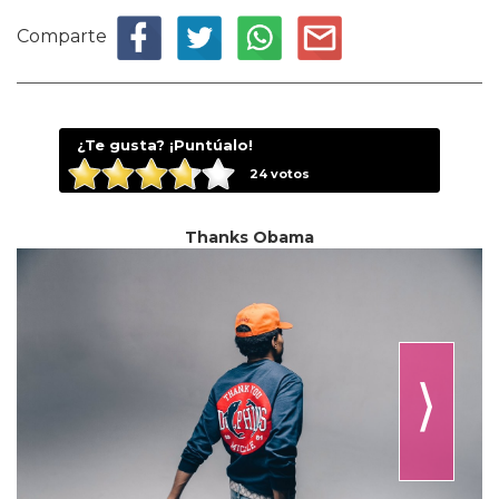
Comparte
¿Te gusta? ¡Puntúalo!
24
votos
Thanks Obama
⟩