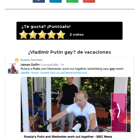
¿Te gusta? ¡Puntúalo!
2
votos
¿Vladimir Putin gay? de vacaciones
⟩