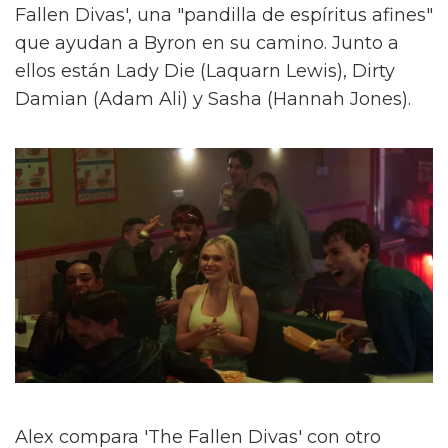
Fallen Divas', una "pandilla de espíritus afines"
que ayudan a Byron en su camino. Junto a
ellos están Lady Die (Laquarn Lewis), Dirty
Damian (Adam Ali) y Sasha (Hannah Jones).
Alex compara 'The Fallen Divas' con otro