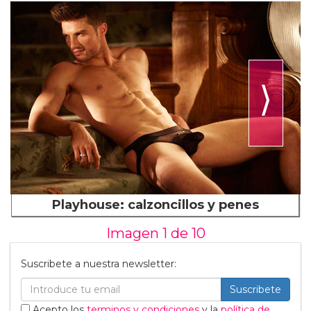
⟩
Playhouse: calzoncillos y penes
Imagen 1 de
10
Suscribete a nuestra newsletter:
Suscribete
Acepto los
terminos y condiciones
y la
política de