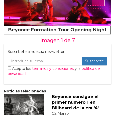
Beyoncé Formation Tour Opening Night
Imagen 1 de
7
Suscribete a nuestra newsletter:
Suscribete
Acepto los
terminos y condiciones
y la
política de
privacidad
.
Noticias relacionadas
Beyoncé consigue el
primer número 1 en
Billboard de la era '4'
02 Marzo