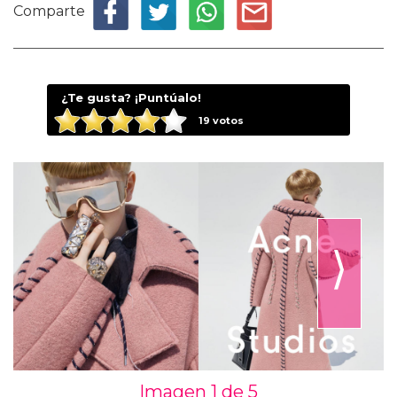
Comparte
¿Te gusta? ¡Puntúalo!
19
votos
⟩
Imagen 1 de
5