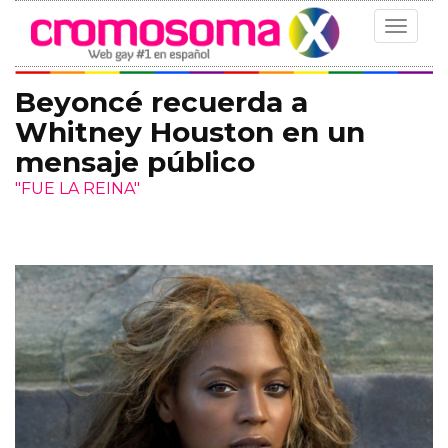
Toggle
navigat
Beyoncé recuerda a
Whitney Houston en un
mensaje público
"FUE LA REINA"