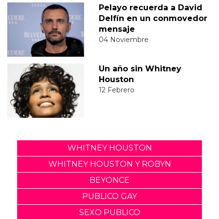
Pelayo recuerda a David
Delfín en un conmovedor
mensaje
04 Noviembre
Un año sin Whitney
Houston
12 Febrero
WHITNEY HOUSTON
WHITNEY HOUSTON Y ROBYN
BEYONCE
PUBLICO GAY
SEXO PUBLICO