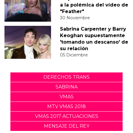
a la polémica del vídeo de
"Feather"
30 Noviembre
Sabrina Carpenter y Barry
Keoghan supuestamente
'tomando un descanso' de
su relación
05 Diciembre
DERECHOS TRANS
SABRINA
VMAS
MTV VMAS 2018
VMAS 2017 ACTUACIONES
MENSAJE DEL REY