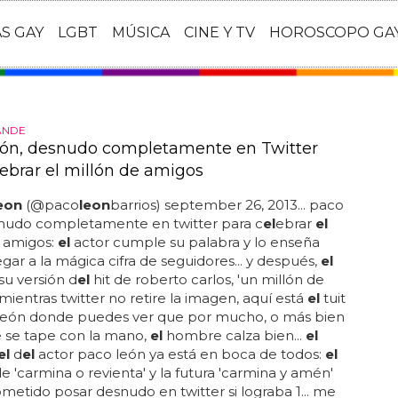
AS GAY
LGBT
MÚSICA
CINE Y TV
HOROSCOPO GA
ANDE
ón, desnudo completamente en Twitter
lebrar el millón de amigos
eon
(@paco
leon
barrios) september 26, 2013... paco
snudo completamente en twitter para c
el
ebrar
el
e amigos:
el
actor cumple su palabra y lo enseña
legar a la mágica cifra de seguidores... y después,
el
su versión d
el
hit de roberto carlos, 'un millón de
 mientras twitter no retire la imagen, aquí está
el
tuit
león donde puedes ver que por mucho, o más bien
 se tape con la mano,
el
hombre calza bien...
el
el
d
el
actor paco león ya está en boca de todos:
el
de 'carmina o revienta' y la futura 'carmina y amén'
metido posar desnudo en twitter si lograba 1... me