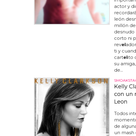
actor y d
recordar
león des
millón d
desnudo e
corto ni 
rev
el
ador
ti y cuan
cart
el
ito
su amiga,
de...
SMOAKSTAC
Kelly C
con un 
Leon
Todos in
momento,
de alguna
un mash e