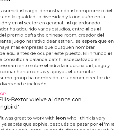
in asumirá
el
cargo, demostrando
el
compromiso d
el
con la igualdad, la diversidad y la inclusión en la
ción y en
el
sector en general...
el
galardonado
ador ha adquirido varios estudios, entre
el
los
el
d
el
premio bafta the chinese room, creador d
el
ante juego narrativo dear esther... se espera que en
 haya más empresas que busquen nombrar
de edi... antes de ocupar este puesto, killin fundó
el
de consultoría balance patch, especializado en
asesoramiento sobre
el
edi a la industria d
el
juego y
cionar herramientas y apoyo...
el
promotor
o sumo group ha nombrado a su primer director de
diversidad e inclusión...
POP
Ellis-Bextor vuelve al dance con
ngbird'
 "it was great to work with
leon
who i think is very
.. ya sabrás que sophie, después de pasar por
el
'mira