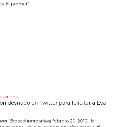
is, lo prometí...
DESNUDOS
ón desnudo en Twitter para felicitar a Eva
eon
(@paco
leon
barrios) febrero 20, 2016... lo
te es tener una excusa para enseñar carne y
el