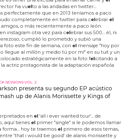
irector ha vu
el
to a las andadas en twitter...
ás perfectamente que en 2013 teníamos a paco
nudo completamente en twitter para c
el
ebrar
el
e amigos, o más recientemente a paco león
n instagram otra vez para c
el
ebrar sus 500... él, ni
perezoso, cumplió lo prometido y subió una
a foto este fin de semana, con
el
mensaje "hoy por
do llegue al millón y medio tú por mí" en su tuit y un
 colocado estratégicamente en la foto f
el
icitando a
 la actriz protagonista de la adaptación española
K SESSIONS VOL. 2
larkson presenta su segundo EP acústico
mash up de Alanis Morissette y Kings of
terpretados en
el
'all i ever wanted tour'... de
 aquí tienes
el
primer "single" si le podemos llamar
 forma... hoy te traemos
el
primero de esos temas,
ntre 'that i would be good' de alanis morissette y