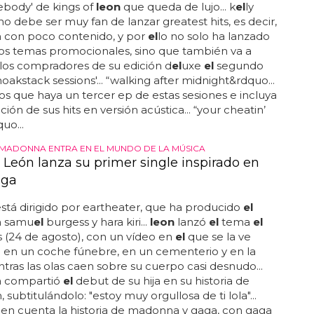
ebody' de kings of
leon
que queda de lujo... k
el
ly
no debe ser muy fan de lanzar greatest hits, es decir,
 con poco contenido, y por
el
lo no solo ha lanzado
os temas promocionales, sino que también va a
 los compradores de su edición d
el
uxe
el
segundo
oakstack sessions'... “walking after midnight&rdquo...
 que haya un tercer ep de estas sesiones e incluya
ción de sus hits en versión acústica... “your cheatin’
uo...
E MADONNA ENTRA EN EL MUNDO DE LA MÚSICA
 León lanza su primer single inspirado en
aga
stá dirigido por eartheater, que ha producido
el
n samu
el
burgess y hara kiri...
leon
lanzó
el
tema
el
 (24 de agosto), con un vídeo en
el
que se la ve
 en un coche fúnebre, en un cementerio y en la
entras las olas caen sobre su cuerpo casi desnudo...
 compartió
el
debut de su hija en su historia de
 subtitulándolo: "estoy muy orgullosa de ti lola"...
en cuenta la historia de madonna y gaga, con gaga