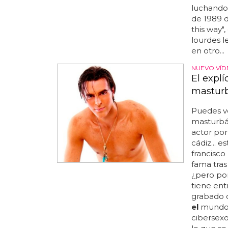
luchando
de 1989 
this way"
lourdes l
en otro...
NUEVO VÍD
El expl
mastur
Puedes v
masturbán
actor por
cádiz... 
francisco
fama tras
¿pero po
tiene ent
grabado 
el
mundo..
cibersex