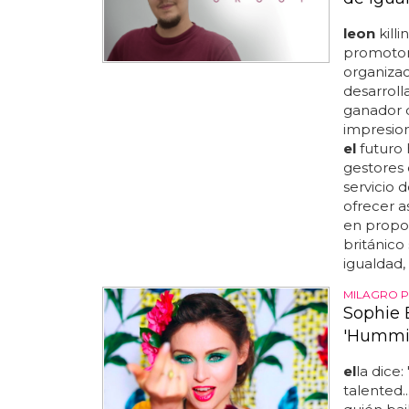
leon
kill
promotor 
organiza
desarroll
ganador 
impresion
el
futuro
gestores 
servicio 
ofrecer 
en propor
británic
igualdad, 
MILAGRO 
Sophie 
'Hummi
el
la dice:
talented.