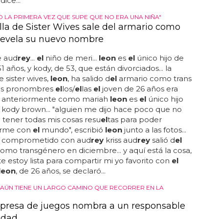
dice...
 LA PRIMERA VEZ QUE SUPE QUE NO ERA UNA NIÑA"
lla de Sister Wives sale del armario como
 revela su nuevo nombre
e aud
rey
...
el
niño de meri...
leon
es
el
único hijo de
1 años, y kody, de 53, que están divorciados... la
e sister wives,
leon
, ha salido d
el
armario como trans
 los pronombres
el
los/
el
las
el
joven de 26 años era
 anteriormente como mariah
leon
es
el
único hijo
 kody brown... "alguien me dijo hace poco que no
 tener todas mis cosas resu
el
tas para poder
irme con
el
mundo", escribió
leon
junto a las fotos...
 comprometido con aud
rey
kriss aud
rey
salió d
el
omo transgénero en diciembre... y aquí está la cosa,
e estoy lista para compartir mi yo favorito con
el
leon
, de 26 años, se declaró...
 AÚN TIENE UN LARGO CAMINO QUE RECORRER EN LA
resa de juegos nombra a un responsable
ldad