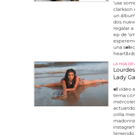
'use som
clarkson 
un álbum
dos nuev
regalar a
ep de 'sm
esperemos
una s
el
ec
heart&rdq
LA HIJA D
Lourdes
Lady G
el
vídeo e
tema co
miércoles
actuando
orilla mi
madonna
instagram,
teniendo 