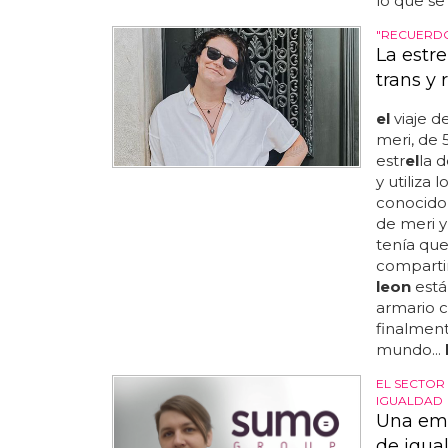
lo que se 
"RECUERDO
La estre
trans y
el
viaje d
meri, de 5
estr
el
la d
y utiliza
conocido
de meri y
tenía que
compart
leon
está
armario c
finalment
mundo...
EL SECTOR
IGUALDAD
Una emp
de igua