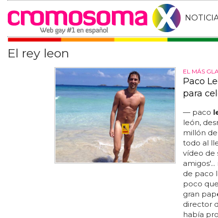
NOTICI
El rey leon
EL MÁS GL
Paco Le
para ce
— paco
l
león, de
millón d
todo al l
vídeo de 
amigos'...
de paco 
poco que
gran pap
director 
había pro