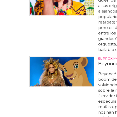
quién bai
a sus orí
alejándos
popularid
realidad)
pero está
entre los
grandes 
orquesta,
bailable 
EL PRÓXIM
Beyoncé
Beyoncé 
boom de l
volviendo
sobre la r
(servidor i
especulá
mufasa, 
nos han 