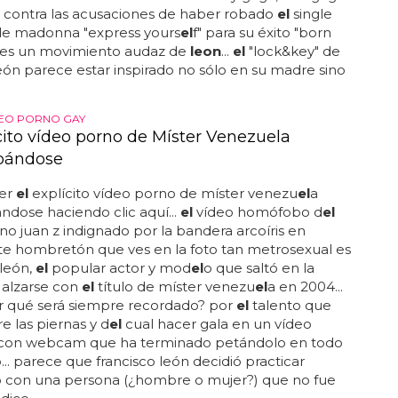
 contra las acusaciones de haber robado
el
single
de madonna "express yours
el
f" para su éxito "born
, es un movimiento audaz de
leon
...
el
"lock&key" de
eón parece estar inspirado no sólo en su madre sino
EO PORNO GAY
ícito vídeo porno de Míster Venezuela
bándose
er
el
explícito vídeo porno de míster venezu
el
a
dose haciendo clic aquí...
el
vídeo homófobo d
el
no juan z indignado por la bandera arcoíris en
este hombretón que ves en la foto tan metrosexual es
 león,
el
popular actor y mod
el
o que saltó en la
 alzarse con
el
título de míster venezu
el
a en 2004...
r qué será siempre recordado? por
el
talento que
re las piernas y d
el
cual hacer gala en un vídeo
con webcam que ha terminado petándolo en todo
. parece que francisco león decidió practicar
o con una persona (¿hombre o mujer?) que no fue