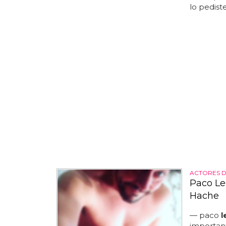
lo pediste
ACTORES 
Paco Le
Hache
— paco
l
importan