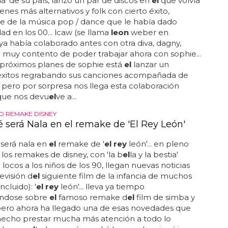
la' de su país, lanzó un par de discos en
el
que volvía
genes más alternativos y folk con cierto éxito,
e de la música pop / dance que le había dado
ad en los 00... lcaw (se llama
leon
weber en
 ya había colaborado antes con otra diva, dagny,
 muy contento de poder trabajar ahora con sophie...
 próximos planes de sophie está
el
lanzar un
éxitos regrabando sus canciones acompañada de
 pero por sorpresa nos llega esta colaboración
que nos devu
el
ve a...
O REMAKE DISNEY
 será Nala en el remake de 'El Rey León'
será nala en
el
remake de '
el rey
león'... en pleno
os remakes de disney, con 'la b
el
la y la bestia'
 locos a los niños de los 90, llegan nuevas noticias
evisión d
el
siguiente film de la infancia de muchos
ncluido): '
el rey
león'... lleva ya tiempo
ndose sobre
el
famoso remake d
el
film de simba y
pero ahora ha llegado una de esas novedades que
hecho prestar mucha más atención a todo lo