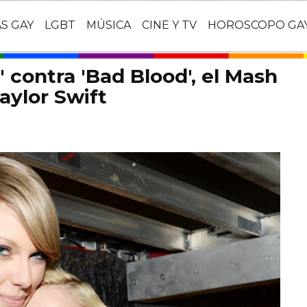
AS GAY
LGBT
MÚSICA
CINE Y TV
HOROSCOPO GA
 contra 'Bad Blood', el Mash
ylor Swift