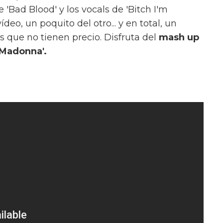
 'Bad Blood' y los vocals de 'Bitch I'm
eo, un poquito del otro... y en total, un
 que no tienen precio. Disfruta del
mash up
m Madonna'.