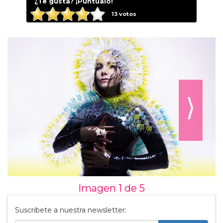
¿Te gusta? ¡Puntúalo!
13
votos
⟩
Imagen 1 de
5
Suscribete a nuestra newsletter: