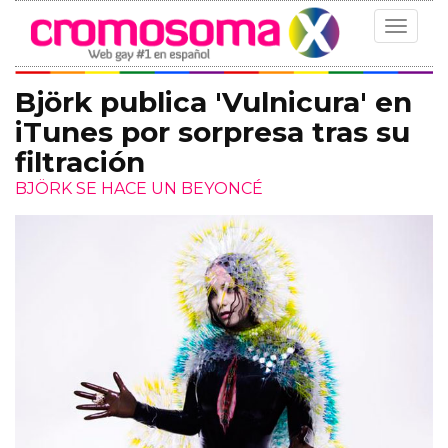
Toggle
navigat
Björk publica 'Vulnicura' en
iTunes por sorpresa tras su
filtración
BJÖRK SE HACE UN BEYONCÉ