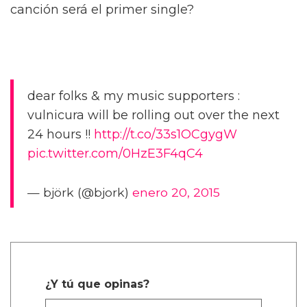
canción será el primer single?
dear folks & my music supporters :
vulnicura will be rolling out over the next
24 hours !!
http://t.co/33s1OCgygW
pic.twitter.com/0HzE3F4qC4
— björk (@bjork)
enero 20, 2015
¿Y tú que opinas?