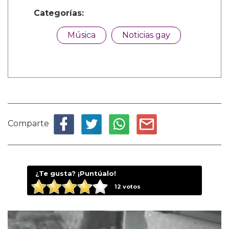
Categorías:
Música
Noticias gay
Comparte
¿Te gusta? ¡Puntúalo!
12
votos