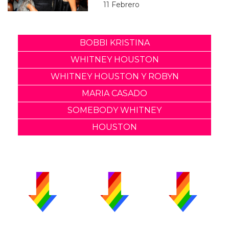
11 Febrero
BOBBI KRISTINA
WHITNEY HOUSTON
WHITNEY HOUSTON Y ROBYN
MARIA CASADO
SOMEBODY WHITNEY
HOUSTON