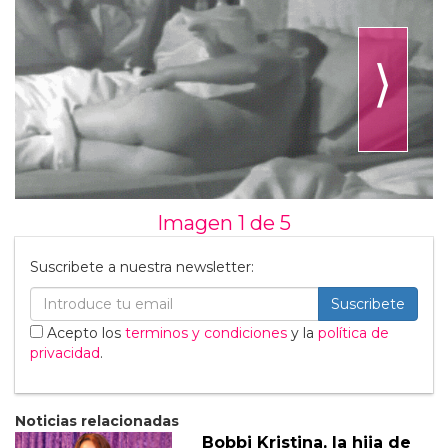
⟩
Imagen 1 de
5
Suscribete a nuestra newsletter:
Suscribete
Acepto los
terminos y condiciones
y la
política de
privacidad
.
Noticias relacionadas
Bobbi Kristina, la hija de