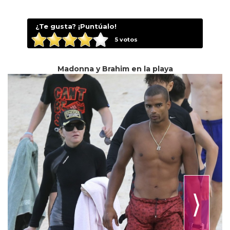
¿Te gusta? ¡Puntúalo!
5
votos
Madonna y Brahim en la playa
⟩