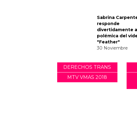
Noticias relacionadas
Tommy Dorfman 
un poderoso me
trans en la Gala 
05 Mayo
Sabrina Carpent
responde
divertidamente a
polémica del víd
"Feather"
30 Noviembre
DERECHOS TRANS
MTV VMAS 2018