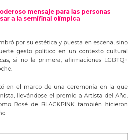
poderoso mensaje trans en la Gala del
poderoso mensaje para las personas
sar a la semifinal olímpica
mbró por su estética y puesta en escena, sino
erte gesto político en un contexto cultural
ocas, si no la primera, afirmaciones LGBTQ+
oche.
izó en el marco de una ceremonia en la que
ista, llevándose el premio a Artista del Año,
 como Rosé de BLACKPINK también hicieron
ño.