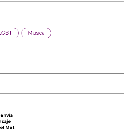
LGBT
Música