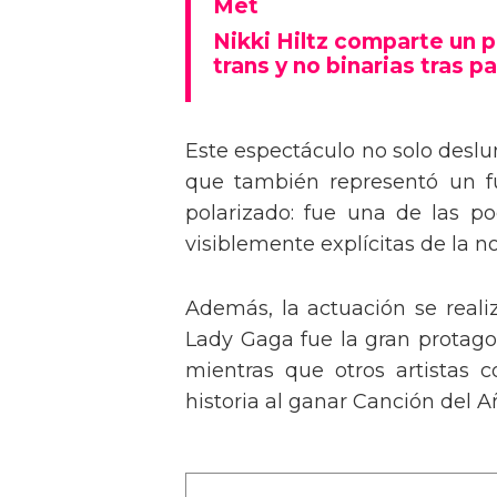
Tommy Dorfman envía un 
Met
Nikki Hiltz comparte un 
trans y no binarias tras pa
Este espectáculo no solo deslu
que también representó un fu
polarizado: fue una de las p
visiblemente explícitas de la n
Además, la actuación se real
Lady Gaga fue la gran protagon
mientras que otros artistas
historia al ganar Canción del A