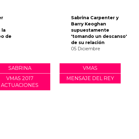
envía
nsaje
del Met
er
Sabrina Carpenter y
Barry Keoghan
 la
supuestamente
eo de
'tomando un descanso'
de su relación
05 Diciembre
SABRINA
VMAS
VMAS 2017
MENSAJE DEL REY
ACTUACIONES