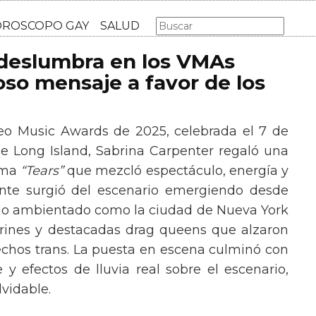
AS GAY
LGBT
MÚSICA
CINE Y TV
HOROSCOPO GA
 deslumbra en los VMAs
so mensaje a favor de los
eo Music Awards de 2025, celebrada el 7 de
e Long Island, Sabrina Carpenter regaló una
ema
“Tears”
que mezcló espectáculo, energía y
tante surgió del escenario emergiendo desde
ario ambientado como la ciudad de Nueva York
rines y destacadas drag queens que alzaron
echos trans. La puesta en escena culminó con
y efectos de lluvia real sobre el escenario,
vidable.