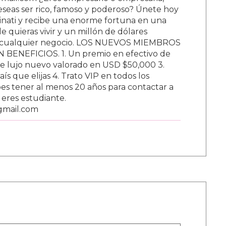
ail.com ¿Eres empresario o empresaria,
Deseas ser rico, famoso y poderoso? Únete hoy
nati y recibe una enorme fortuna en una
 quieras vivir y un millón de dólares
ar cualquier negocio. LOS NUEVOS MIEMBROS
BENEFICIOS. 1. Un premio en efectivo de
e lujo nuevo valorado en USD $50,000 3.
s que elijas 4. Trato VIP en todos los
s tener al menos 20 años para contactar a
i eres estudiante.
gmail.com