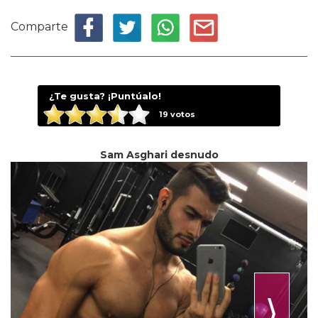
Comparte
¿Te gusta? ¡Puntúalo!
19
votos
Sam Asghari desnudo
⟩