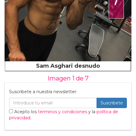
Sam Asghari desnudo
Imagen 1 de
7
Suscribete a nuestra newsletter:
Suscribete
Acepto los
terminos y condiciones
y la
política de
privacidad
.