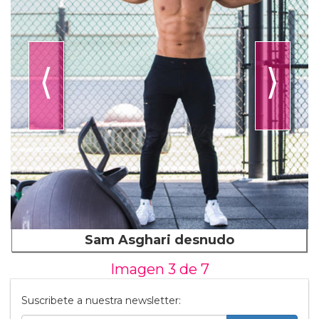
⟨
⟩
Sam Asghari desnudo
Imagen 3 de
7
Suscribete a nuestra newsletter: