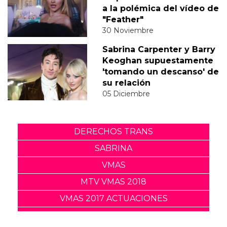
a la polémica del vídeo de
"Feather"
30 Noviembre
Sabrina Carpenter y Barry
Keoghan supuestamente
'tomando un descanso' de
su relación
05 Diciembre
DERECHOS TRANS
SABRINA
VMAS
MTV VMAS 2018
VMAS 2017 ACTUACIONES
MENSAJE DEL REY