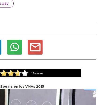
s gay
16
votos
 Spears en los VMAs 2015