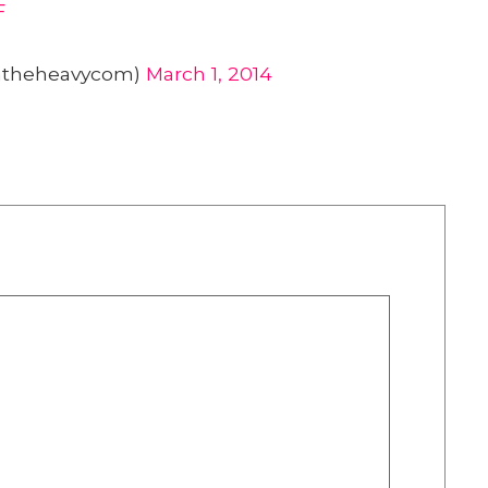
F
atheheavycom)
March 1, 2014