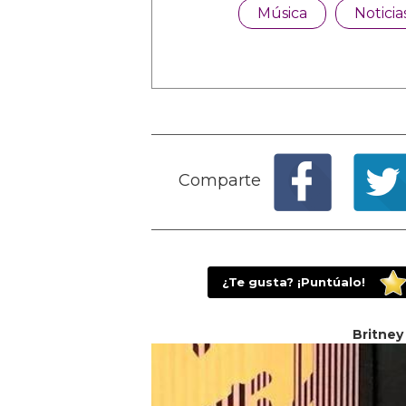
Música
Noticia
Comparte
¿Te gusta? ¡Puntúalo!
Britney