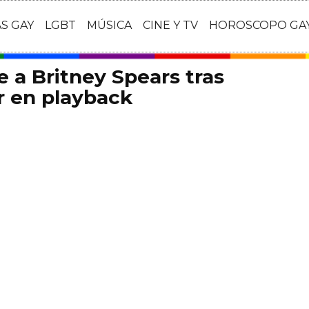
AS GAY
LGBT
MÚSICA
CINE Y TV
HOROSCOPO GA
 a Britney Spears tras
ar en playback