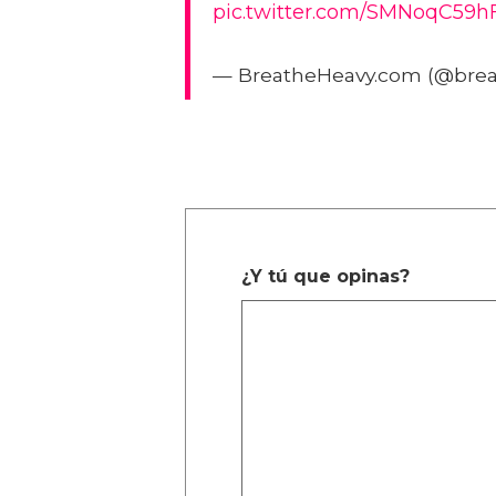
pic.twitter.com/SMNoqC59h
— BreatheHeavy.com (@bre
¿Y tú que opinas?