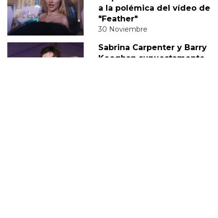
a la polémica del vídeo de
"Feather"
30 Noviembre
Sabrina Carpenter y Barry
Keoghan supuestamente
'tomando un descanso' de
su relación
05 Diciembre
DERECHOS TRANS
SABRINA
VMAS
MTV VMAS 2018
VMAS 2017 ACTUACIONES
MENSAJE DEL REY