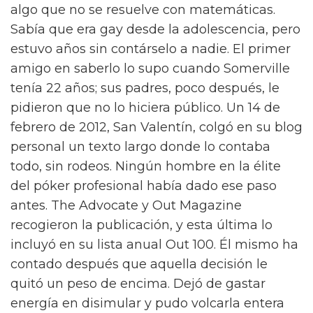
algo que no se resuelve con matemáticas.
Sabía que era gay desde la adolescencia, pero
estuvo años sin contárselo a nadie. El primer
amigo en saberlo lo supo cuando Somerville
tenía 22 años; sus padres, poco después, le
pidieron que no lo hiciera público. Un 14 de
febrero de 2012, San Valentín, colgó en su blog
personal un texto largo donde lo contaba
todo, sin rodeos. Ningún hombre en la élite
del póker profesional había dado ese paso
antes. The Advocate y Out Magazine
recogieron la publicación, y esta última lo
incluyó en su lista anual Out 100. Él mismo ha
contado después que aquella decisión le
quitó un peso de encima. Dejó de gastar
energía en disimular y pudo volcarla entera