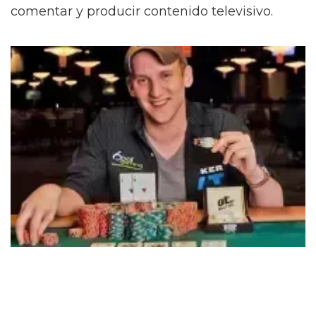
comentar y producir contenido televisivo.
Ryan Laplante: el brazalete, la voz y la
enseñanza