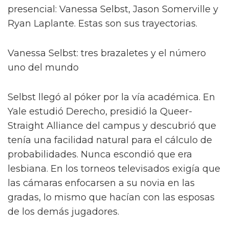
presencial: Vanessa Selbst, Jason Somerville y
Ryan Laplante. Estas son sus trayectorias.
Vanessa Selbst: tres brazaletes y el número
uno del mundo
Selbst llegó al póker por la vía académica. En
Yale estudió Derecho, presidió la Queer-
Straight Alliance del campus y descubrió que
tenía una facilidad natural para el cálculo de
probabilidades. Nunca escondió que era
lesbiana. En los torneos televisados exigía que
las cámaras enfocarsen a su novia en las
gradas, lo mismo que hacían con las esposas
de los demás jugadores.