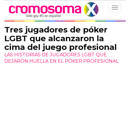
Toggle
navigat
Tres jugadores de póker
LGBT que alcanzaron la
cima del juego profesional
LAS HISTORIAS DE JUGADORES LGBT QUE
DEJARON HUELLA EN EL PÓKER PROFESIONAL.