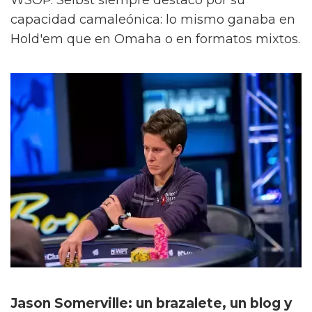
WSOP. Selbst siempre destacó por su
capacidad camaleónica: lo mismo ganaba en
Hold'em que en Omaha o en formatos mixtos.
Jason Somerville: un brazalete, un blog y