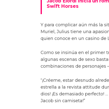
Jacob Elordi inicia un rom
Swift Horses
Y para complicar aún más la sit
Muriel, Julius tiene una apasi
quien conoce en un casino de 
Como se insinúa en el primer trá
algunas escenas de sexo bastan
combinaciones de personajes – 
“¡Créeme, estar desnudo alreded
estrella a la revista attitude d
dios! ¡Es demasiado perfecto! …
Jacob sin camiseta!”