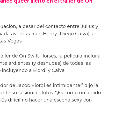
ance queer ilícito en el tráiler de On
uación, a pesar del contacto entre Julius y
onada aventura con Henry (Diego Calva), a
Las Vegas.
iler de On Swift Horses, la película incluirá
te ardientes (y desnudas) de todas las
incluyendo a Elordi y Calva.
or de Jacob Elordi es intimidante!” dijo la
urante su sesión de fotos. “¡Es como un jodido
 ¡Es difícil no hacer una escena sexy con