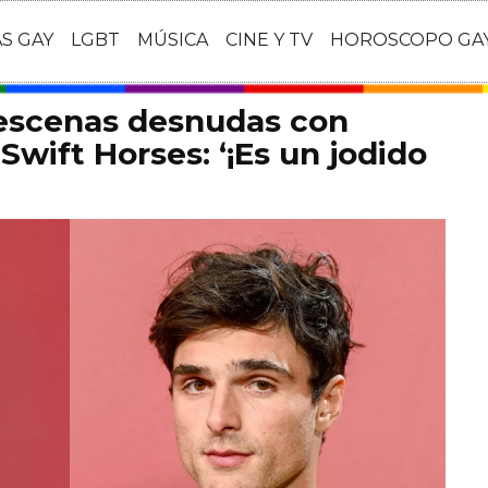
AS GAY
LGBT
MÚSICA
CINE Y TV
HOROSCOPO GA
 escenas desnudas con
Swift Horses: ‘¡Es un jodido