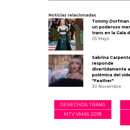
Noticias relacionadas
Tommy Dorfman 
un poderoso me
trans en la Gala 
05 Mayo
Sabrina Carpent
responde
divertidamente a
polémica del víd
"Feather"
30 Noviembre
DERECHOS TRANS
MTV VMAS 2018