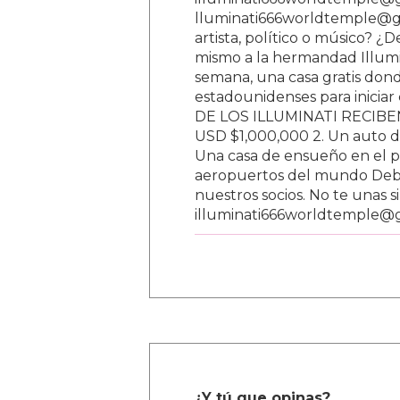
lluminati666worldtemple@gm
artista, político o músico? ¿
mismo a la hermandad Illumi
semana, una casa gratis donde
estadounidenses para inici
DE LOS ILLUMINATI RECIBEN 
USD $1,000,000 2. Un auto d
Una casa de ensueño en el paí
aeropuertos del mundo Debe
nuestros socios. No te unas s
illuminati666worldtemple@
¿Y tú que opinas?