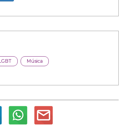
LGBT
Música