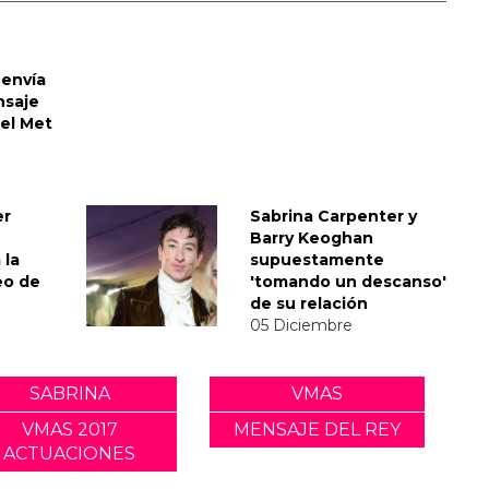
envía
nsaje
del Met
er
Sabrina Carpenter y
Barry Keoghan
 la
supuestamente
eo de
'tomando un descanso'
de su relación
05 Diciembre
SABRINA
VMAS
VMAS 2017
MENSAJE DEL REY
ACTUACIONES