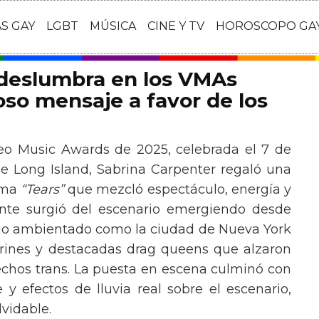
AS GAY
LGBT
MÚSICA
CINE Y TV
HOROSCOPO GA
 deslumbra en los VMAs
so mensaje a favor de los
eo Music Awards de 2025, celebrada el 7 de
e Long Island, Sabrina Carpenter regaló una
ema
“Tears”
que mezcló espectáculo, energía y
tante surgió del escenario emergiendo desde
ario ambientado como la ciudad de Nueva York
rines y destacadas drag queens que alzaron
echos trans. La puesta en escena culminó con
y efectos de lluvia real sobre el escenario,
vidable.