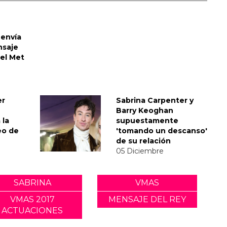
envía
nsaje
del Met
er
Sabrina Carpenter y
Barry Keoghan
 la
supuestamente
eo de
'tomando un descanso'
de su relación
05 Diciembre
SABRINA
VMAS
VMAS 2017
MENSAJE DEL REY
ACTUACIONES