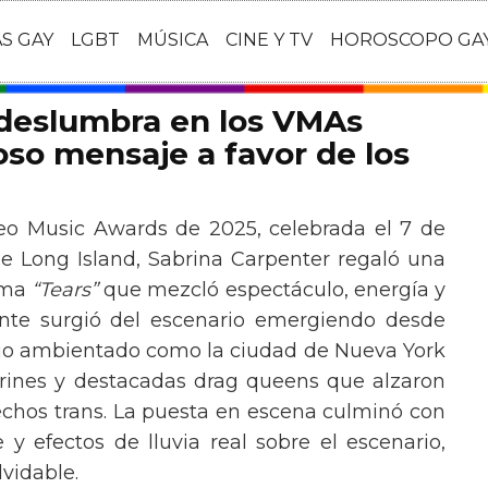
AS GAY
LGBT
MÚSICA
CINE Y TV
HOROSCOPO GA
 deslumbra en los VMAs
so mensaje a favor de los
eo Music Awards de 2025, celebrada el 7 de
e Long Island, Sabrina Carpenter regaló una
ema
“Tears”
que mezcló espectáculo, energía y
tante surgió del escenario emergiendo desde
ario ambientado como la ciudad de Nueva York
rines y destacadas drag queens que alzaron
echos trans. La puesta en escena culminó con
y efectos de lluvia real sobre el escenario,
vidable.