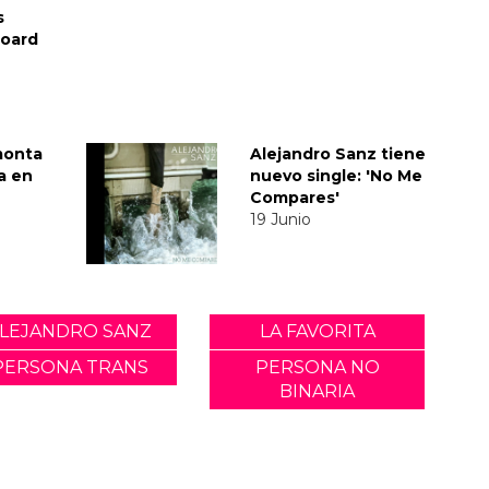
s
board
monta
Alejandro Sanz tiene
da en
nuevo single: 'No Me
Compares'
19 Junio
LEJANDRO SANZ
LA FAVORITA
PERSONA TRANS
PERSONA NO
BINARIA