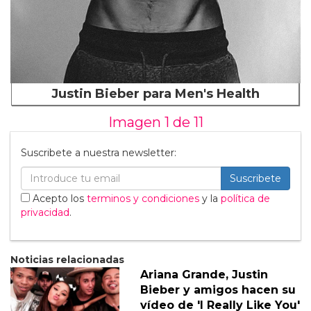
Justin Bieber para Men's Health
Imagen 1 de
11
Suscribete a nuestra newsletter:
Suscribete
Acepto los
terminos y condiciones
y la
política de
privacidad
.
Noticias relacionadas
Ariana Grande, Justin
Bieber y amigos hacen su
vídeo de 'I Really Like You'