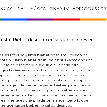
AS GAY
LGBT
MÚSICA
CINE Y TV
HOROSCOPO GA
MO
 Justin Bieber desnudo en sus vacaciones en
ra
es las fotos de
justin bieber
desnudo... pillado en
por fin!
justin bieber
desnudo en sus vacaciones en
... era de esperar que algún día llegaría este
o:
justin bieber
desnudo completamente y pillado
aparazzi... de momento la mayoría de fotos están
excepto la del culo, pero es cuestión de tiempo que
 la imagen del pene de
justin bieber
para que sus
ractores lo disfruten por igual... no sabemos si es
atagema de marketing para promocionar su nuevo
i realmente es una pillada de manual, pero lo que
o es que
justin bieber
ha salido desnudo