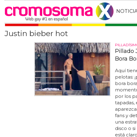
NOTICI
Justin bieber hot
PILLADÍSI
Pillado
Bora Bo
Aquí tien
pelotas: ¡
bora bora
moment
por los p
tapadas, 
aparezca
fans y det
una estr
disco o s
está clar