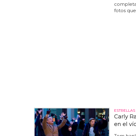
completa
fotos que 
ESTRELLAS 
Carly R
en el ví
Tom hank