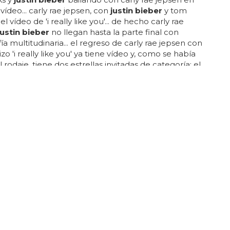
vídeo... carly rae jepsen, con
justin bieber
y tom
l vídeo de 'i really like you'... de hecho carly rae
justin bieber
no llegan hasta la parte final con
ía multitudinaria... el regreso de carly rae jepsen con
o 'i really like you' ya tiene vídeo y, como se había
l rodaje, tiene dos estrellas invitadas de categoría: el
 hanks y el cantante
justin bieber
, muy amigo de la
... en el vídeo buenrollista de 'i really like you' el
ale es tom hanks haciendo un lipsync terrorífico de
... si con este carly no logra un éxito, no habrá quien
a etiqueta de one...
SO?
ieber se tatúa 'Believe' y Letterman intenta
lo
eber
se pasaba ayer por el programa de david
 para ser entrevistado y hacer promo de su nuevo
ieve', que va a arrasar en billboard en unos días... ¿se
ntado
bieber
'believe' con un rotulador o se ha
de verdad? el momento se nota que está