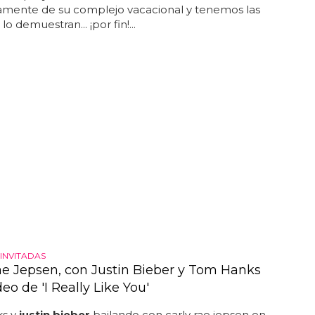
mente de su complejo vacacional y tenemos las
lo demuestran... ¡por fin!...
INVITADAS
ae Jepsen, con Justin Bieber y Tom Hanks
deo de 'I Really Like You'
s y
justin bieber
bailando con carly rae jepsen en