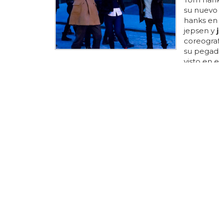
su nuevo 
hanks en e
jepsen y
coreograf
su pegadiz
visto en e
actor tom
canadiense
que más s
la canción
le quite l
¿SERÁ FAL
Justin B
borrárse
justin bi
letterman
disco 'bel
habrá pi
tatuado 