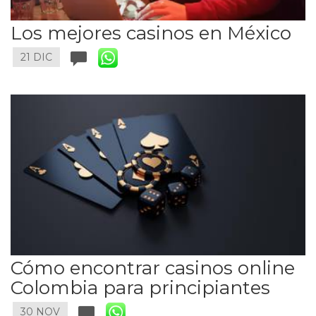
Los mejores casinos en México
21 DIC
Cómo encontrar casinos online
Colombia para principiantes
30 NOV