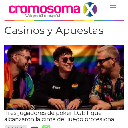
Toggle
navigat
Casinos y Apuestas
Tres jugadores de póker LGBT que
alcanzaron la cima del juego profesional