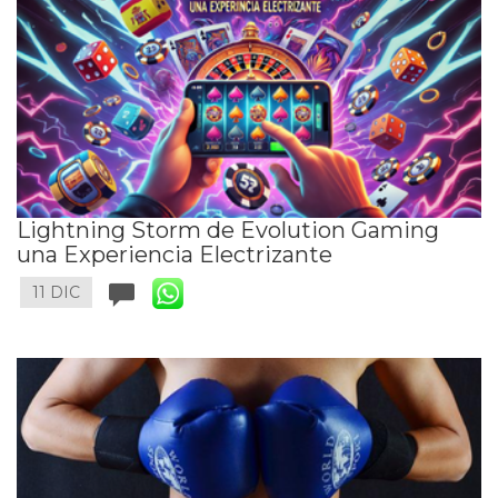
Lightning Storm de Evolution Gaming
una Experiencia Electrizante
11 DIC