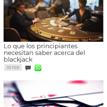
Lo que los principiantes
necesitan saber acerca del
blackjack
05 FEB