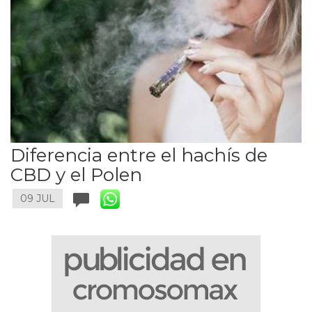
Diferencia entre el hachís de
CBD y el Polen
09 JUL