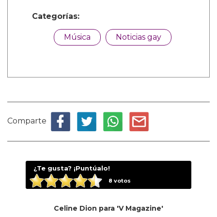
Categorías:
Música
Noticias gay
Comparte
¿Te gusta? ¡Puntúalo!
8
votos
Celine Dion para 'V Magazine'