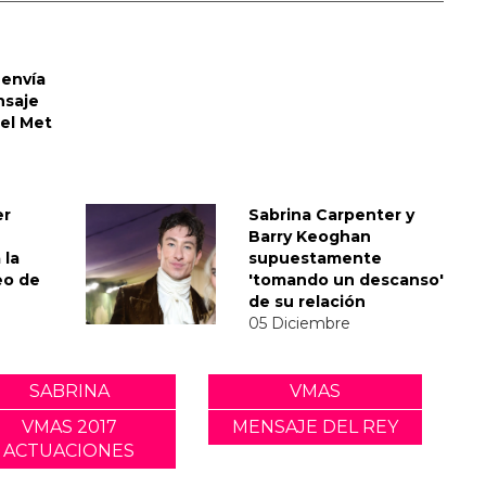
envía
nsaje
del Met
er
Sabrina Carpenter y
Barry Keoghan
 la
supuestamente
eo de
'tomando un descanso'
de su relación
05 Diciembre
SABRINA
VMAS
VMAS 2017
MENSAJE DEL REY
ACTUACIONES