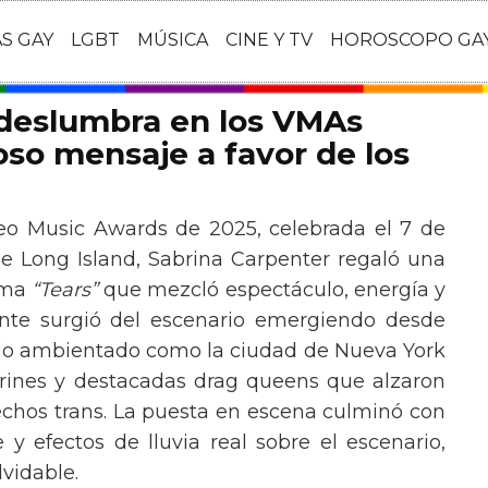
AS GAY
LGBT
MÚSICA
CINE Y TV
HOROSCOPO GA
 deslumbra en los VMAs
so mensaje a favor de los
eo Music Awards de 2025, celebrada el 7 de
e Long Island, Sabrina Carpenter regaló una
ema
“Tears”
que mezcló espectáculo, energía y
tante surgió del escenario emergiendo desde
ario ambientado como la ciudad de Nueva York
rines y destacadas drag queens que alzaron
echos trans. La puesta en escena culminó con
y efectos de lluvia real sobre el escenario,
vidable.