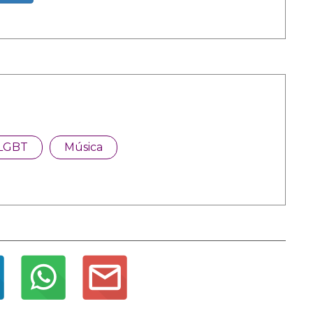
LGBT
Música