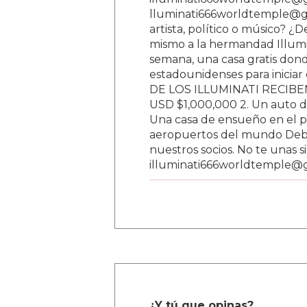
lluminati666worldtemple@gm
artista, político o músico? ¿
mismo a la hermandad Illumi
semana, una casa gratis donde
estadounidenses para inici
DE LOS ILLUMINATI RECIBEN 
USD $1,000,000 2. Un auto d
Una casa de ensueño en el paí
aeropuertos del mundo Debe
nuestros socios. No te unas s
illuminati666worldtemple@
¿Y tú que opinas?