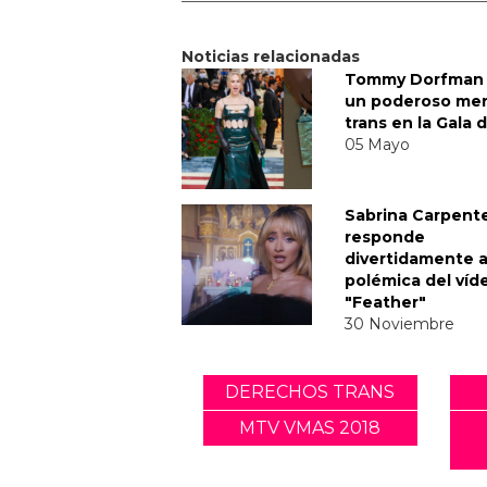
Noticias relacionadas
Tommy Dorfman 
un poderoso me
trans en la Gala 
05 Mayo
Sabrina Carpent
responde
divertidamente a
polémica del víd
"Feather"
30 Noviembre
DERECHOS TRANS
MTV VMAS 2018