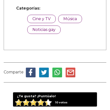
Categorías:
Cine y TV
Música
Noticias gay
Comparte
¿Te gusta? ¡Puntúalo!
10
votos