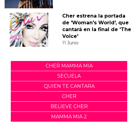
Cher estrena la portada
de 'Woman's World', que
cantará en la final de 'The
Voice'
11 Junio
CHER MAMMA MIA
SECUELA
QUIEN TE CANTARA
CHER
BELIEVE CHER
MAMMA MIA 2