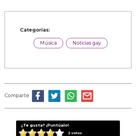
Categorías:
Música
Noticias gay
Comparte
¿Te gusta? ¡Puntúalo!
2
votos