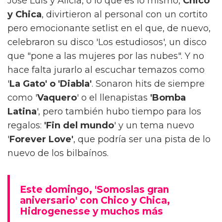
José Luis y Alicia, o lo que es lo mismo,
Chico
y Chica
, divirtieron al personal con un cortito
pero emocionante setlist en el que, de nuevo,
celebraron su disco 'Los estudiosos', un disco
que "pone a las mujeres por las nubes". Y no
hace falta jurarlo al escuchar temazos como
'
La Gato' o 'Diabla'
. Sonaron hits de siempre
como '
Vaquero
' o el llenapistas
'Bomba
Latina
', pero también hubo tiempo para los
regalos:
'Fin del mundo
' y un tema nuevo
'
Forever Love'
, que podría ser una pista de lo
nuevo de los bilbaínos.
Este domingo, 'Somoslas gran
aniversario' con Chico y Chica,
Hidrogenesse y muchos más