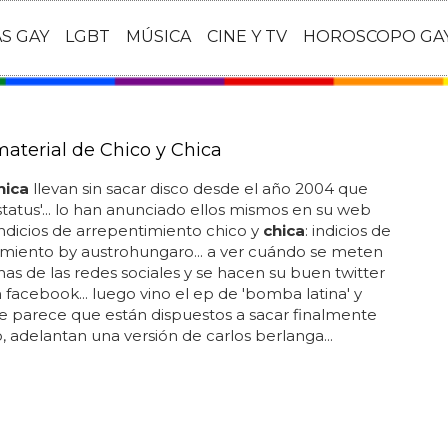
AS GAY
LGBT
MÚSICA
CINE Y TV
HOROSCOPO GA
aterial de Chico y Chica
hica
llevan sin sacar disco desde el año 2004 que
status'... lo han anunciado ellos mismos en su web
. indicios de arrepentimiento chico y
chica
: indicios de
miento by austrohungaro... a ver cuándo se meten
inas de las redes sociales y se hacen su buen twitter
 facebook... luego vino el ep de 'bomba latina' y
e parece que están dispuestos a sacar finalmente
o, adelantan una versión de carlos berlanga...