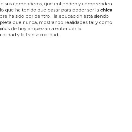
de sus compañeros, que entienden y comprenden
lo que ha tenido que pasar para poder ser la
chica
re ha sido por dentro... la educación está siendo
leta que nunca, mostrando realidades tal y como
s niños de hoy empiezan a entender la
lidad y la transexualidad...
GUSTA, SÉ QUE TE ENCANTA
vera nos atormenta con nueva canción y
Chica Loca'
ntoja seguro que está orgullosísimo de él... el
ntérprete de 'quítate el top' vuelve por todo lo bajo
 tal dr... no te cortes, ¿qué te parece '
chica
loca' de
ra?... como en el propio vídeo de youtube, su sello
negro ha desactivado la posibilidad de realizar
os, te animamos a que tras ver el vídeo añadas tus
eseos, piropos y mensajes a los creadores de esta
 los comentarios de la entrada... y olé, mi pequeño
. ya tú sabes, que diría pitbull y sobre el que nos
os: ¿cuánto tardará en hacer un featuring kiko
 de la letra ya no hablamos, porque tal nivel de poesí...