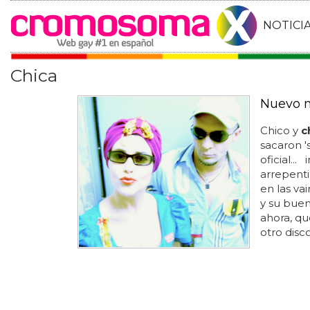
NOTICI
Chica
Nuevo m
Chico y
c
sacaron '
oficial..
arrepenti
en las va
y su buen
ahora, qu
otro disc