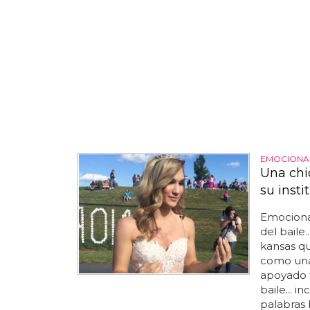
EMOCIONA
Una chi
su insti
Emociona
del baile
kansas qu
como un
apoyado t
baile... 
palabras 