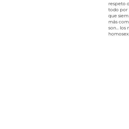
respeto 
todo por 
que siemp
más comp
son... lo
homosexua
SÉ QUE TE 
Kiko Ri
vídeo, '
Isabel pa
célebre i
junto a un
kiko rive
blanco y 
comentari
mejores d
hazaña en
del alma..
preguntam
rivera?...