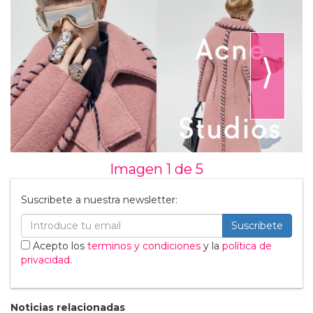
⟩
Imagen 1 de
5
Suscribete a nuestra newsletter:
Suscribete
Acepto los
terminos y condiciones
y la
política de
privacidad
.
Noticias relacionadas