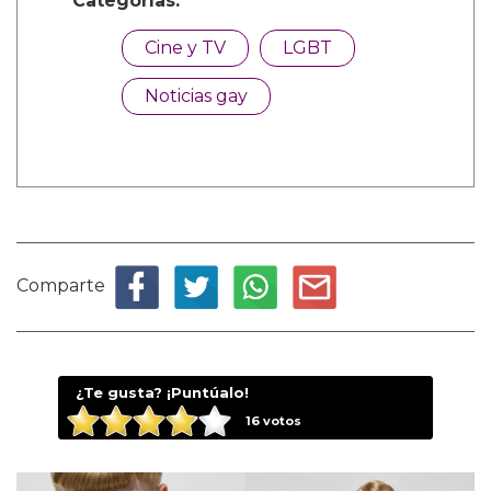
Categorías:
Cine y TV
LGBT
Noticias gay
Comparte
¿Te gusta? ¡Puntúalo!
16
votos