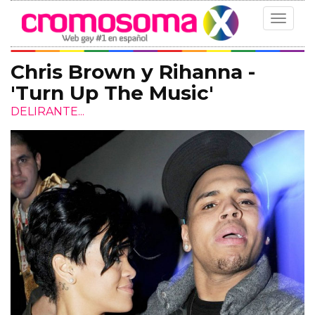
Toggle
navigat
Chris Brown y Rihanna -
'Turn Up The Music'
DELIRANTE...