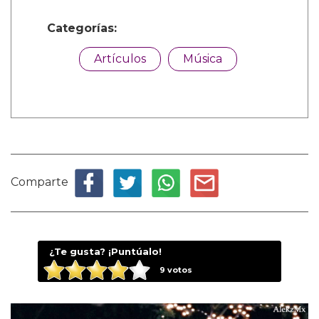
Categorías:
Artículos
Música
Comparte
¿Te gusta? ¡Puntúalo!
9
votos