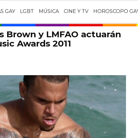
AS GAY
LGBT
MÚSICA
CINE Y TV
HOROSCOPO GA
is Brown y LMFAO actuarán
sic Awards 2011