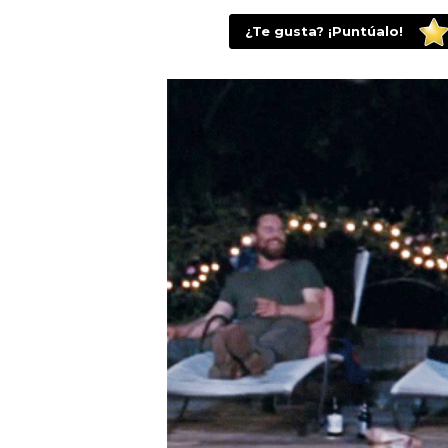
¿Te gusta? ¡Puntúalo!