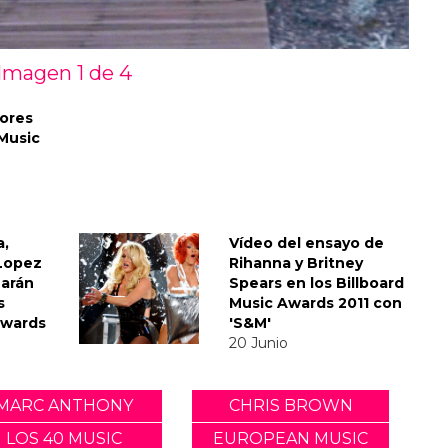
Imagen 1 de
4
dores
Music
a,
Vídeo del ensayo de
 Lopez
Rihanna y Britney
uarán
Spears en los Billboard
s
Music Awards 2011 con
Awards
'S&M'
20 Junio
MARC ANTHONY
CHRIS BROWN
LOS 40 MUSIC
EUROPEAN MUSIC