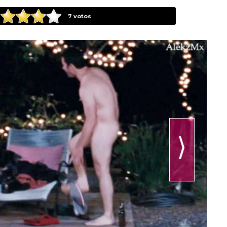
7
votos
⟩