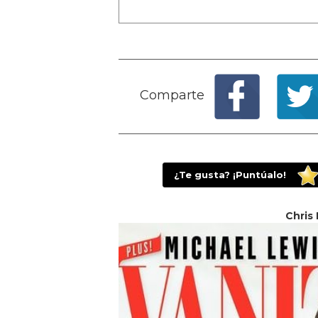
Comparte
¿Te gusta? ¡Puntúalo!
Chris