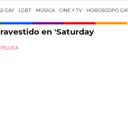
AS GAY
LGBT
MÚSICA
CINE Y TV
HOROSCOPO GA
ravestido en 'Saturday
 PELUCA