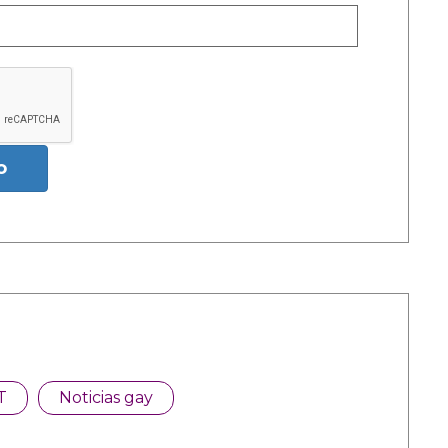
o
T
Noticias gay