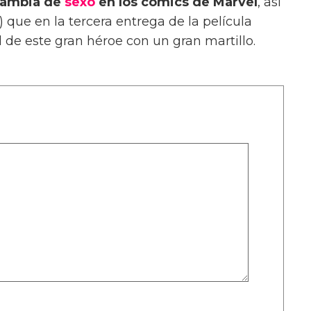
 cambia de
sexo
en los cómics de Marvel
, así
) que en la tercera entrega de la película
 de este gran héroe con un gran martillo.