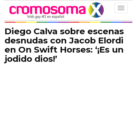
Toggle
navigat
Diego Calva sobre escenas
desnudas con Jacob Elordi
en On Swift Horses: ‘¡Es un
jodido dios!’