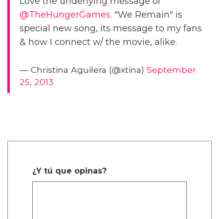
Love the underlying message of
@TheHungerGames
. "We Remain" is
special new song, its message to my fans
& how I connect w/ the movie, alike.
— Christina Aguilera (@xtina)
September
25, 2013
¿Y tú que opinas?