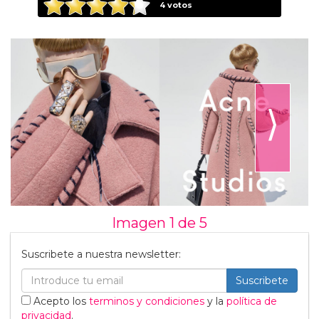
4
votos
⟩
Imagen 1 de
5
Suscribete a nuestra newsletter:
Suscribete
Acepto los
terminos y condiciones
y la
política de
privacidad
.