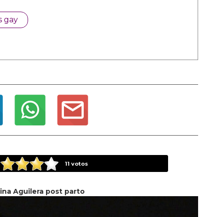
s gay
11
votos
ina Aguilera post parto