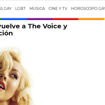
AS GAY
LGBT
MÚSICA
CINE Y TV
HOROSCOPO GA
vuelve a The Voice y
ción