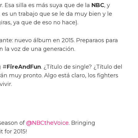
 Esa silla es más suya que de la
NBC
, y
es un trabajo que se le da muy bien y le
giras, ya que de eso no hace).
nte: nuevo álbum en 2015. Preparaos para
n la voz de una generación.
g #
FireAndFun
. ¿Título de single? ¿Título del
án muy pronto. Algo está claro, los fighters
ivir.
season of
@NBCtheVoice
. Bringing
t for 2015!