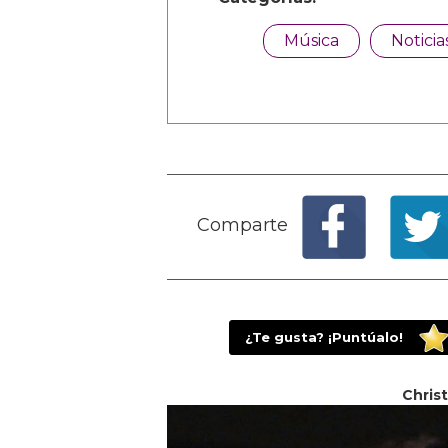
Música
Noticia
Comparte
¿Te gusta? ¡Puntúalo!
Christ