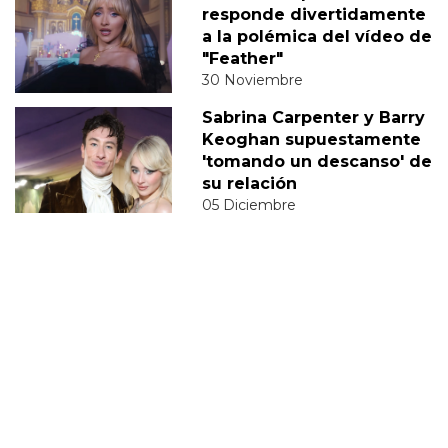
responde divertidamente
a la polémica del vídeo de
"Feather"
30 Noviembre
Sabrina Carpenter y Barry
Keoghan supuestamente
'tomando un descanso' de
su relación
05 Diciembre
DERECHOS TRANS
SABRINA
VMAS
MTV VMAS 2018
VMAS 2017 ACTUACIONES
MENSAJE DEL REY