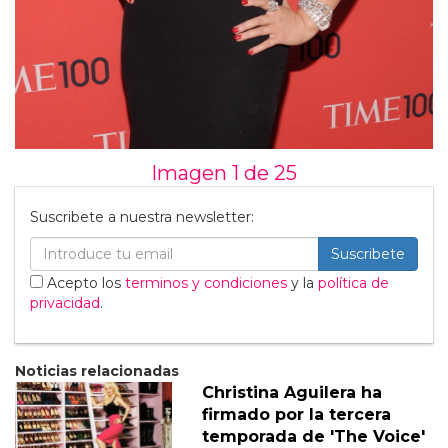
Imagen 1 de
25
Suscribete a nuestra newsletter:
Suscribete
Acepto los
terminos y condiciones
y la
política de
privacidad
.
Noticias relacionadas
Christina Aguilera ha
firmado por la tercera
temporada de 'The Voice'