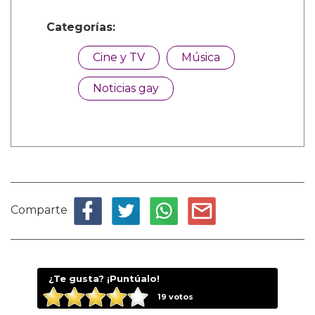
Categorías:
Cine y TV
Música
Noticias gay
Comparte
¿Te gusta? ¡Puntúalo!
19
votos