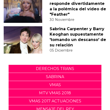
responde divertidamente
a la polémica del vídeo de
"Feather"
30 Noviembre
Sabrina Carpenter y Barry
Keoghan supuestamente
'tomando un descanso' de
su relación
05 Diciembre
DERECHOS TRANS
SABRINA
VMAS
MTV VMAS 2018
VMAS 2017 ACTUACIONES
MENSAJE DEL REY