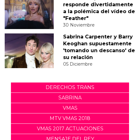
responde divertidamente
a la polémica del vídeo de
"Feather"
30 Noviembre
Sabrina Carpenter y Barry
Keoghan supuestamente
'tomando un descanso' de
su relación
05 Diciembre
DERECHOS TRANS
SABRINA
VMAS
MTV VMAS 2018
VMAS 2017 ACTUACIONES
MENSAJE DEL REY