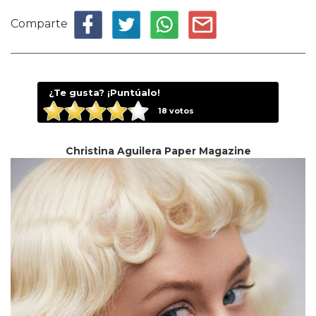
Comparte
¿Te gusta? ¡Puntúalo!
18
votos
Christina Aguilera Paper Magazine